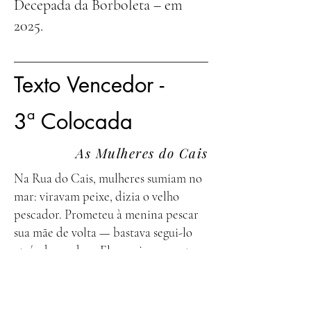
Decepada da Borboleta – em
2025.
Texto Vencedor -
3ª Colocada
As Mulheres do Cais
Na Rua do Cais, mulheres sumiam no
mar: viravam peixe, dizia o velho
pescador. Prometeu à menina pescar
sua mãe de volta — bastava segui-lo
atrás das pedras. Ela sorriu e apontou
o peixe: “Aquele é mamãe!” O velho se
inclinou. A menina o empurrou no
bravo mar. Nunca mais mulher sumiu