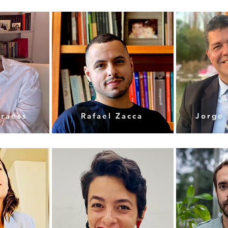
raess
Rafael Zacca
Jorge